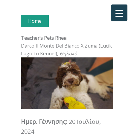
Μετάβαση
στο
περιεχόμενο
Home
Teacher’s Pets Rhea
Darco Il Monte Del Bianco X Zuma (Lucik
Lagotto Kennel),
Θηλυκό
Ημερ. Γέννησης
:
20 Ιουλίου,
2024